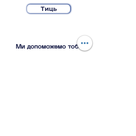
Тиць
Ми допоможемо тобі
Опанувати граматику
Додаємо граматичні блоки в кожне
планування навчання, згідно з вашим
рівнем та перспективами зростання
Подолати мовний бар'єр
Даємо багато розмовної практики і
обов'язково займаємось аудіюванням
та повторенням цікавих фраз