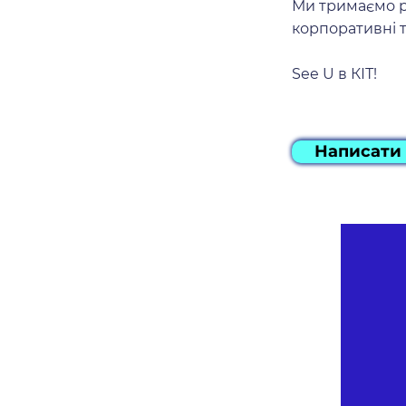
Ми тримаємо рі
корпоративні т
See U в КІТ!
Написати
KIT English for IT
© K.IT Copyright 2018-2024
info@k-it.study
Політика конфіденційності
Договір оферти