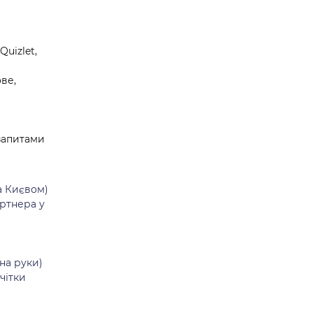
uizlet, 
ве, 
 запитами
за Києвом)
ртнера у 
на руки)
чітки 