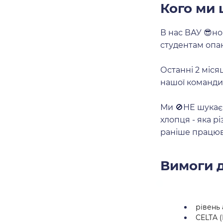
Кого ми
В нас ВАУ 😎н
студентам опан
Останні 2 міся
нашої команди
Ми 🚫НЕ шукаєм
хлопця - яка рі
раніше працюва
Вимоги д
рівень 
CELTA 