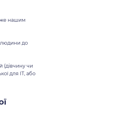
може нашим
2 людини до
й (дівчину чи
ої для ІТ, або
ої