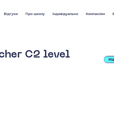
Відгуки
Про школу
Індивідуально
Компаніям
cher С2 level
На