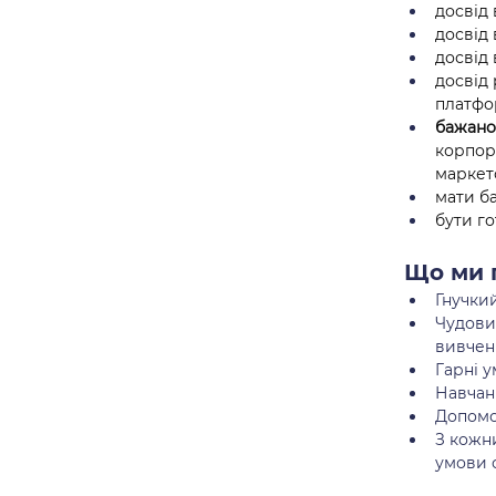
досвід 
досвід
досвід
досвід 
платфор
бажано
корпор
маркето
мати ба
бути г
Що ми 
Гнучкий
Чудових
вивченн
Гарні у
Навчан
Допомо
З кожн
умови с