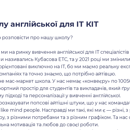
у англійської для ІТ КІТ
розповісти про нашу школу?
, ми на ринку вивчення англійської для ІТ спеціалісті
ми називались Кубасова ЕТС, та у 2021 році ми змінили 
 орієнтовані виключно на ІТ, бо ми маємо реальну ек
компаніях та точно знаємо, що потрібно айтівцю.
 не мас-маркет школа. У нас немає «конвеєру» по 100
ртний простір для студентів та викладачів, який ґру
 підході та персоналізації у вивченні англійської.
озказувати попсові айтішні штуки, що у нас команда
ke mind people. Насправді ми такі, які ми є — різні, з
у, з різними потребами та з різним графіком. Та нас 
ільна мотивація та любов до своєї роботи.