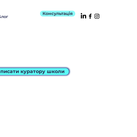
Консультація
Блог
писати куратору школи