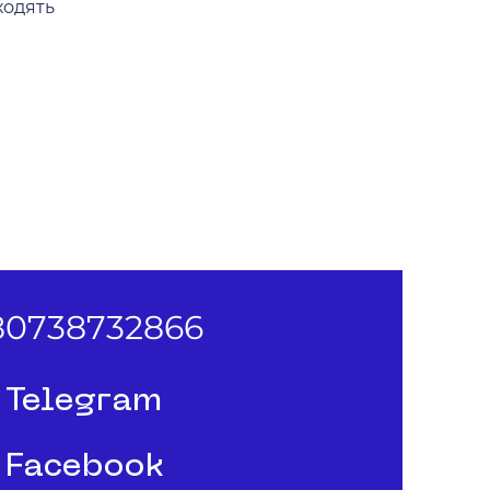
ходять
807
38732866
Telegram
Facebook