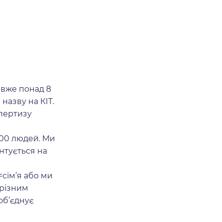
в вже понад 8
назву на КІТ.
спертизу
500 людей. Ми
нтується на
=сім’я або ми
 різним
об’єднує