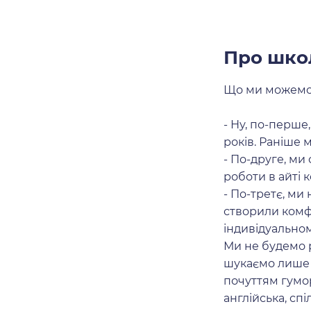
Про школ
Що ми можемо 
- Ну, по-перше
років. Раніше 
- По-друге, ми
роботи в айті 
- По-третє, ми
створили комфо
індивідуальному
Ми не будемо р
шукаємо лише li
почуттям гумор
англійська, сп