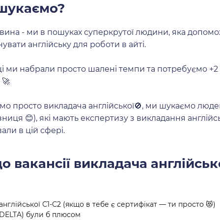
 шукаємо?
овина - ми в пошуках суперкрутої людини, яка допо
увати англійську для роботи в айті.
ці ми набрали просто шалені темпи та потребуємо +
 🚀
о просто викладача англійської🚫, ми шукаємо люде
зниця 😊), які мають експертизу з викладання англійськ
ли в цій сфері.
о вакансії викладача англійськ
англійської С1-С2 (якщо в тебе є сертифікат — ти просто 😻)
(DELTA) були б плюсом 