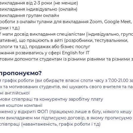
викладання від 2-3 роки (не менше)
 викладання індивідуально (онлайн)
 викладання групам онлайн
роботи з онлайн тулами для викладання Zoom, Google Meet, Q
ми і т.д.)
! мати досвід викладання спеціалістам (індивідуально, групо
ативне), що працюють в айті (розробники, тестувальники, 
логи та т.д.), продажах або бізнес послуг
жання розвиватись у сфері English for IT
отовим допомогти студентам із різними рівнями та різними
пропонуємо?
 графік роботи (ви обираєте власні слоти часу з 7.00-21.00 
 та мотивованих студентів, які шукають свого вчителя та па
і англійської
мови співпраці та конкурентну заробітну плату
ня коштом компанії
жемо у відкриті ФОП (працюємо лише в білу, ніякого кешу 
им викладачем ми підписуємо договір, в якому прописуємо 
півпраці (навантаженість, графік роботи і т.д)