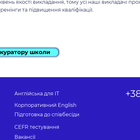
вень якості викладання, тому усі наші викладачі про
ренінги та підвищення кваліфікації.
 куратору школи
+3
Англійська для ІТ
Корпоративний English
Підготовка до співбесіди
CEFR т
естування
Вакансії